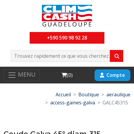
+590 590 98 92 28
MENU
Cart
Compte
(
0
)
Accueil
Boutique
aeraulique
access-gaines-galva
GALC45315
Coude Galva 45° diam-315