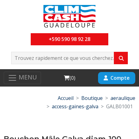
+590 590 98 92 28
MENU
Cart
Compte
(
0
)
Accueil
Boutique
aeraulique
access-gaines-galva
GALB01001
Bouchon Mâle Galva diam-100