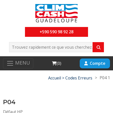
+590 590 98 92 28
MENU
Cart
Compte
(
0
)
>
P04 1
Accueil >
Codes Erreurs
P04
Défaut HP