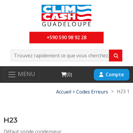
+590 590 98 92 28
MENU
Cart
Compte
(
0
)
>
H23 1
Accueil >
Codes Erreurs
H23
Défaut sonde condenseur