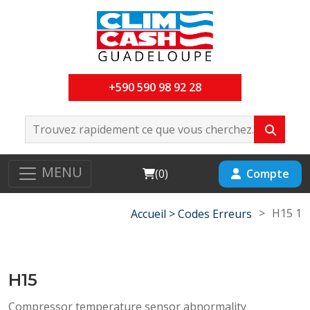
+590 590 98 92 28
MENU
Cart
Compte
(
0
)
>
H15 1
Accueil >
Codes Erreurs
H15
Compressor temperature sensor abnormality