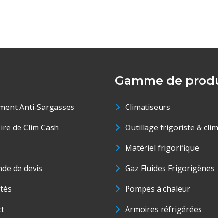
Gamme de produ
ment Anti-Sargasses
Climatiseurs
oire de Clim Cash
Outillage frigoriste & cli
Matériel frigorifique
de de devis
Gaz Fluides Frigorigènes
ités
Pompes à chaleur
ct
Armoires réfrigérées