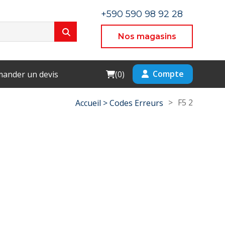
+590 590 98 92 28
Nos magasins
Cart
Compte
ander un devis
(
0
)
>
F5 2
Accueil >
Codes Erreurs