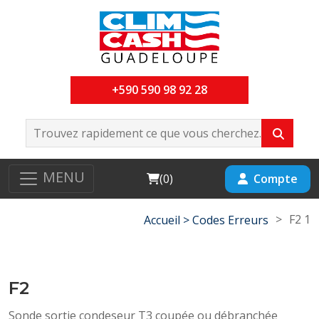
+590 590 98 92 28
MENU
Cart
Compte
(
0
)
>
F2 1
Accueil >
Codes Erreurs
F2
Sonde sortie condeseur T3 coupée ou débranchée