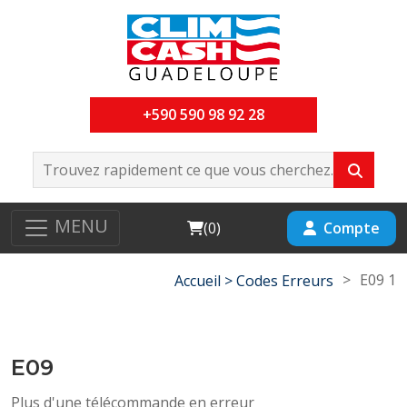
+590 590 98 92 28
MENU
Cart
Compte
(
0
)
>
E09 1
Accueil >
Codes Erreurs
E09
Plus d'une télécommande en erreur