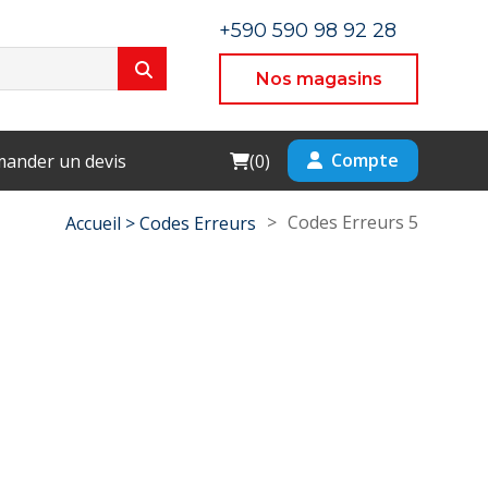
+590 590 98 92 28
Nos magasins
Cart
Compte
ander un devis
(
0
)
>
Codes Erreurs 5
Accueil >
Codes Erreurs