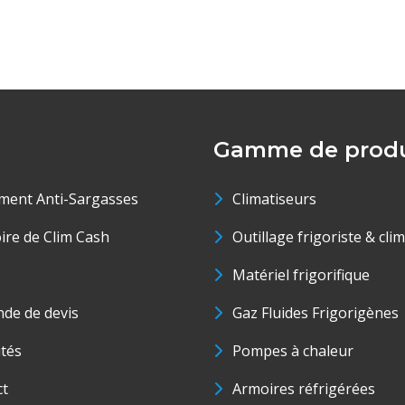
Gamme de produ
ment Anti-Sargasses
Climatiseurs
oire de Clim Cash
Outillage frigoriste & cli
Matériel frigorifique
de de devis
Gaz Fluides Frigorigènes
ités
Pompes à chaleur
ct
Armoires réfrigérées