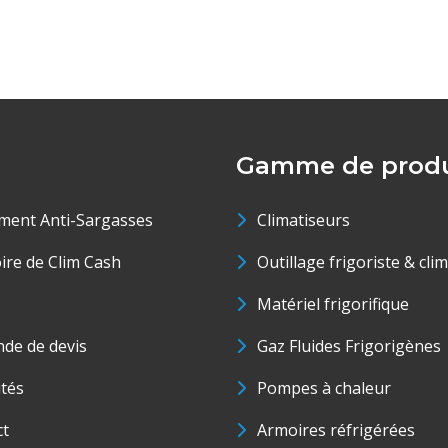
Gamme de produ
ment Anti-Sargasses
Climatiseurs
oire de Clim Cash
Outillage frigoriste & cli
Matériel frigorifique
de de devis
Gaz Fluides Frigorigènes
ités
Pompes à chaleur
ct
Armoires réfrigérées