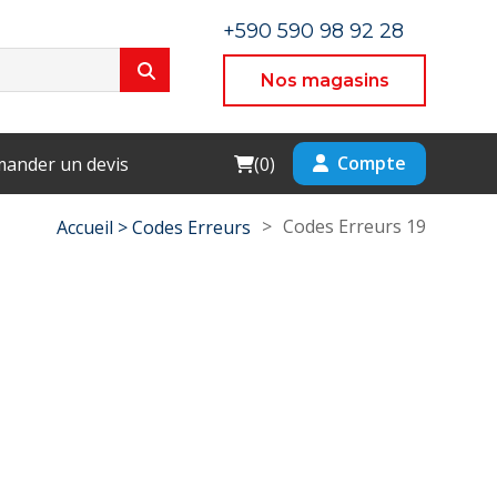
+590 590 98 92 28
Nos magasins
Cart
Compte
ander un devis
(
0
)
>
Codes Erreurs 19
Accueil >
Codes Erreurs