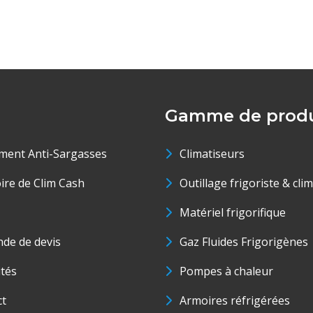
Gamme de produ
ment Anti-Sargasses
Climatiseurs
oire de Clim Cash
Outillage frigoriste & cli
Matériel frigorifique
de de devis
Gaz Fluides Frigorigènes
ités
Pompes à chaleur
ct
Armoires réfrigérées