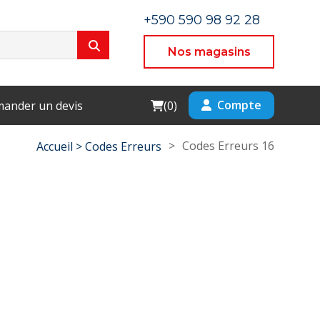
+590 590 98 92 28
Nos magasins
Cart
Compte
ander un devis
(
0
)
>
Codes Erreurs 16
Accueil >
Codes Erreurs