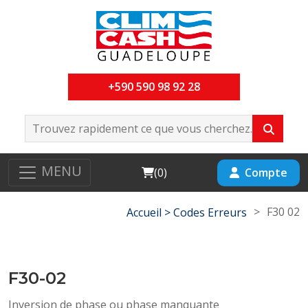
+590 590 98 92 28
MENU
Cart
Compte
(
0
)
>
F30 02
Accueil >
Codes Erreurs
F30-02
Inversion de phase ou phase manquante