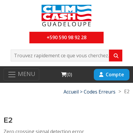
+590 590 98 92 28
MENU
Cart
Compte
(
0
)
>
E2
Accueil >
Codes Erreurs
E2
Zero crossing signal detection error