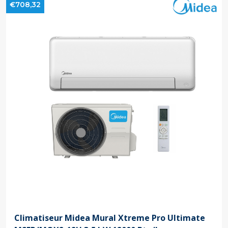
€708,32
Climatiseur Midea Mural Xtreme Pro Ultimate