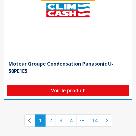
Moteur Groupe Condensation Panasonic U-
50PE1E5
Voir le produit
Previous page
Next page
1
2
3
4
14