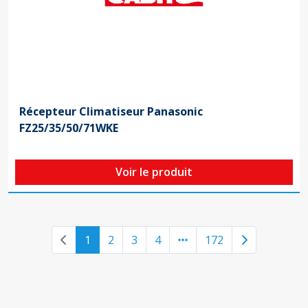
Récepteur Climatiseur Panasonic
FZ25/35/50/71WKE
Voir le produit
Previous page
Next page
1
2
3
4
172