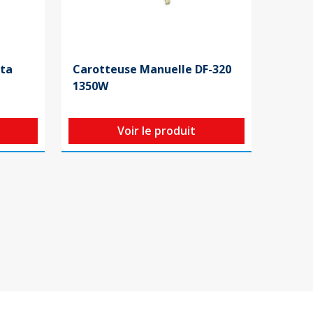
ita
Carotteuse Manuelle DF-320
1350W
Voir le produit
ext page