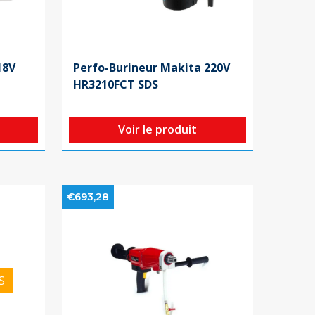
18V
Perfo-Burineur Makita 220V
HR3210FCT SDS
Voir le produit
€693,28
S