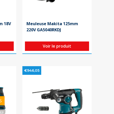
m 18V
Meuleuse Makita 125mm
220V GA5040RKDJ
Voir le produit
€946,05
S