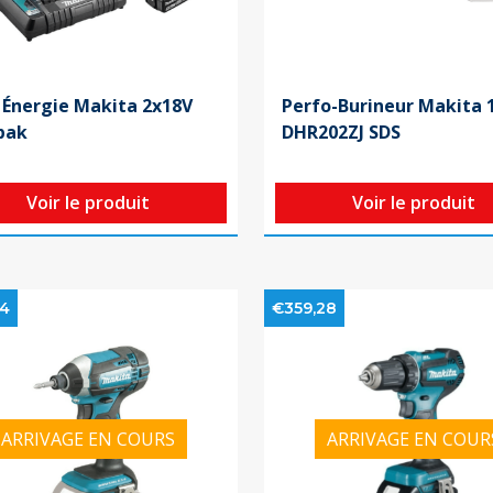
 Énergie Makita 2x18V
Perfo-Burineur Makita 
pak
DHR202ZJ SDS
Voir le produit
Voir le produit
24
€359,28
ARRIVAGE EN COURS
ARRIVAGE EN COUR