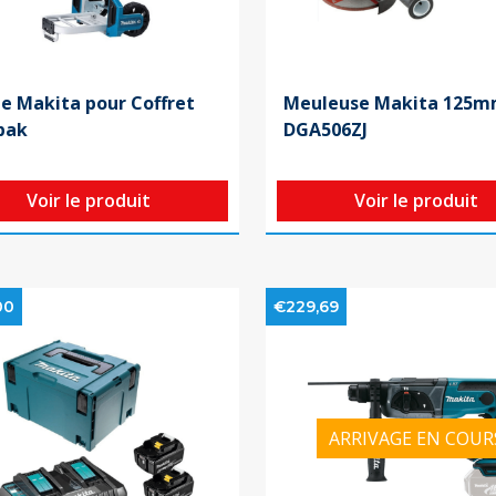
le Makita pour Coffret
Meuleuse Makita 125m
pak
DGA506ZJ
Voir le produit
Voir le produit
00
€229,69
ARRIVAGE EN COUR