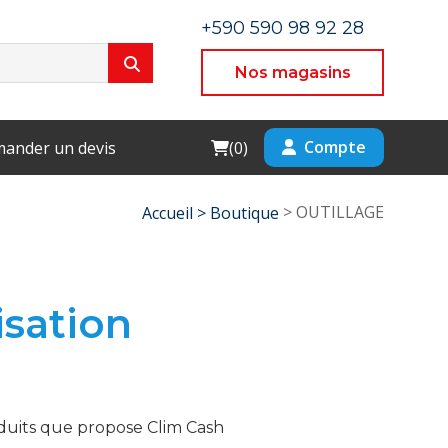
+590 590 98 92 28
Nos magasins
Cart
Compte
ander un devis
(
0
)
> OUTILLAGE
Accueil >
Boutique
isation
oduits que propose Clim Cash