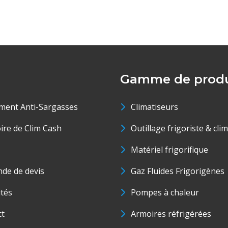
Gamme de produ
ment Anti-Sargasses
Climatiseurs
oire de Clim Cash
Outillage frigoriste & cli
Matériel frigorifique
de de devis
Gaz Fluides Frigorigènes
ités
Pompes à chaleur
ct
Armoires réfrigérées