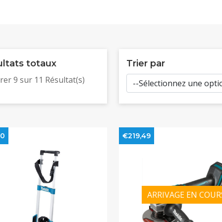
ltats totaux
Trier par
rer
9
sur
11
Résultat(s)
00
€219,49
ARRIVAGE EN COUR