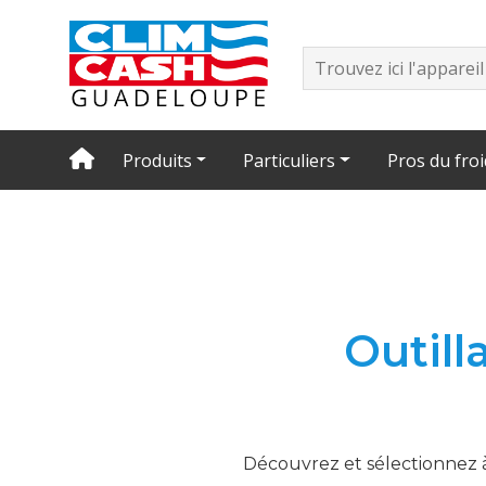
Produits
Particuliers
Pros du froi
Outill
Découvrez et sélectionnez à 