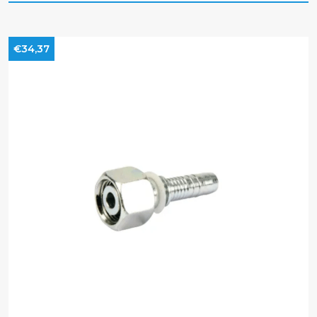
€34,37