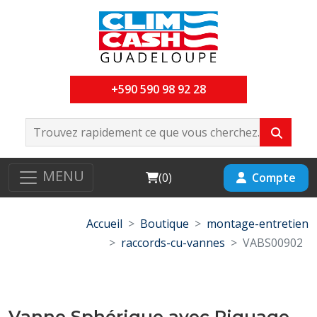
+590 590 98 92 28
MENU
Cart
Compte
(
0
)
Accueil
Boutique
montage-entretien
raccords-cu-vannes
VABS00902
Vanne Sphérique avec Piquage