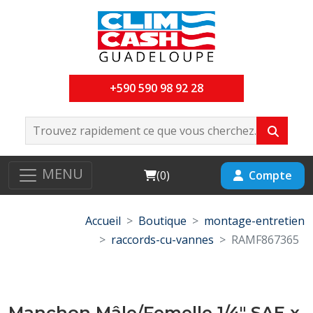
+590 590 98 92 28
MENU
Cart
Compte
(
0
)
Accueil
Boutique
montage-entretien
raccords-cu-vannes
RAMF867365
Manchon Mâle/Femelle 1/4" SAE x