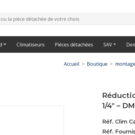
d
Climatiseurs
Pièces détachées
SAV
Dem
Accueil
Boutique
montage
Réductio
1/4" – D
Réf. Clim 
Réf. Fourni