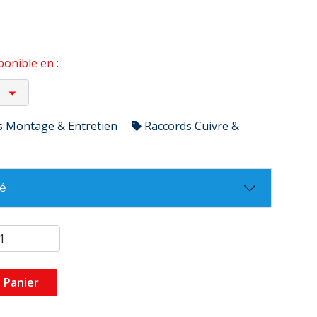
onible en :
s Montage & Entretien
Raccords Cuivre &
té
 Panier