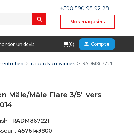
+590 590 98 92 28
Nos magasins
Cart
Compte
ander un devis
(
0
)
-entretien
raccords-cu-vannes
RADM867221
n Mâle/Mâle Flare 3/8" vers
M014
Cash : RADM867221
sseur : 4576143800