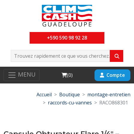
+590 590 98 92 28
MENU
Cart
Compte
(
0
)
Accueil
Boutique
montage-entretien
raccords-cu-vannes
RACO868301
Capsule Obturateur Flare 1/4" –