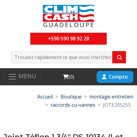
+590 590 98 92 28
MENU
Cart
Compte
(
0
)
Accueil
Boutique
montage-entretien
raccords-cu-vannes
JOTE205255
Joint Téflon 1 3/4" DS-10134 (Lot