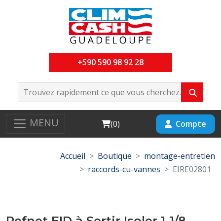
+590 590 98 92 28
MENU
Cart
Compte
(
0
)
Accueil
Boutique
montage-entretien
raccords-cu-vannes
EIRE02801
Refnet EID à Sertir Isoler 1-1/8