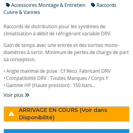
Accessoires Montage & Entretien
Raccords
Cuivre & Vannes
Raccords de distribution pour les systèmes de
climatisation à débit de réfrigérant variable DRV.
Gain de temps avec une entrée et des sorties mono-
diamètres à sertir. Minimum de pertes de charge de part
sa conception.
• Angle maximal de pose : Cf Reco. Fabricant DRV
• Compatibilité DRV : Toutes Marques / Corps Y
• Gamme HP (Haute pression) : 150 bars
• Cuivre mâle à sertir : Oui
Voir plus
• Double Coque Isolante : M1 13mm 116°C
• Entrées et sorties multi-diamètres Non (mono Ø)
ARRIVAGE EN COURS (Voir dans
Disponibilité)