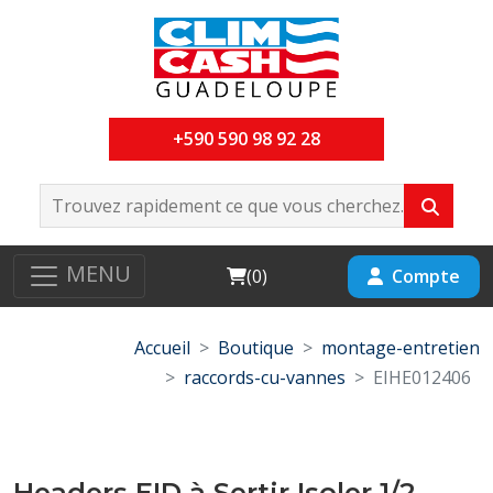
+590 590 98 92 28
MENU
Cart
Compte
(
0
)
Accueil
Boutique
montage-entretien
raccords-cu-vannes
EIHE012406
Headers EID à Sertir Isoler 1/2