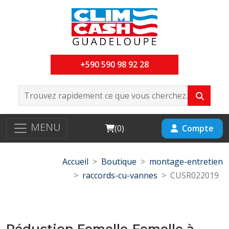
+590 590 98 92 28
MENU
Cart
Compte
(
0
)
Accueil
Boutique
montage-entretien
raccords-cu-vannes
CUSR022019
Réduction Femelle-Femelle à