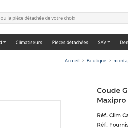
d
Climatiseurs
Pièces détachées
SAV
Dem
Accueil
Boutique
montag
Coude Gr
Maxipro 
Réf. Clim C
Réf. Fourni