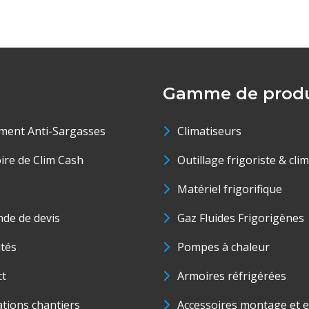
Gamme de produ
ment Anti-Sargasses
Climatiseurs
oire de Clim Cash
Outillage frigoriste & cli
Matériel frigorifique
de de devis
Gaz Fluides Frigorigènes
ités
Pompes à chaleur
ct
Armoires réfrigérées
ations chantiers
Accessoires montage et e