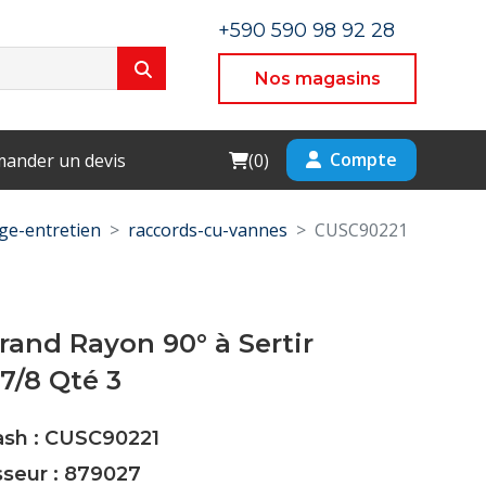
+590 590 98 92 28
Nos magasins
Cart
Compte
ander un devis
(
0
)
e-entretien
raccords-cu-vannes
CUSC90221
and Rayon 90° à Sertir
7/8 Qté 3
ash : CUSC90221
sseur : 879027