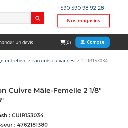
+590 590 98 92 28
Nos magasins
Cart
Compte
ander un devis
(
0
)
e-entretien
raccords-cu-vannes
CUIR153034
n Cuivre Mâle-Femelle 2 1/8"
8"
ash : CUIR153034
sseur : 4762181380