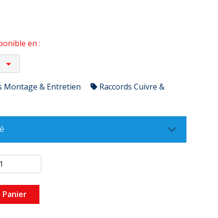
onible en :
s Montage & Entretien
Raccords Cuivre &
té
 Panier