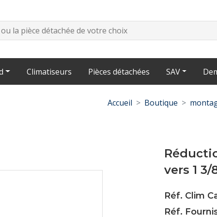
d
Climatiseurs
Pièces détachées
SAV
Dem
Accueil
Boutique
montag
Réductio
vers 1 3/
Réf. Clim C
Réf. Fourni