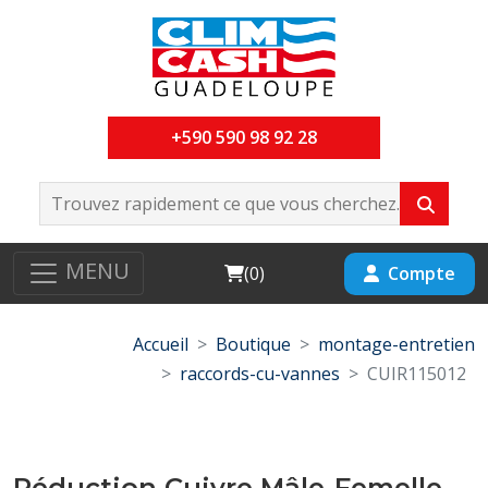
+590 590 98 92 28
MENU
Cart
Compte
(
0
)
Accueil
Boutique
montage-entretien
raccords-cu-vannes
CUIR115012
Réduction Cuivre Mâle-Femelle