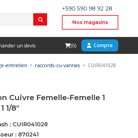
+590 590 98 92 28
Nos magasins
Cart
Compte
ander un devis
(
0
)
e-entretien
raccords-cu-vannes
CUIR041028
n Cuivre Femelle-Femelle 1
1 1/8"
ash : CUIR041028
sseur : 870241