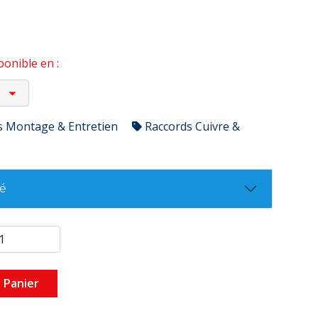
onible en :
s Montage & Entretien
Raccords Cuivre &
té
 Panier