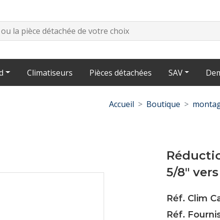
d
Climatiseurs
Pièces détachées
SAV
Dem
Accueil
Boutique
montag
Réductio
5/8" vers 
Réf. Clim C
Réf. Fourni