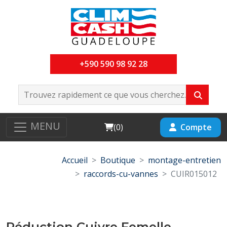
+590 590 98 92 28
MENU
Cart
Compte
(
0
)
Accueil
Boutique
montage-entretien
raccords-cu-vannes
CUIR015012
Réduction Cuivre Femelle-