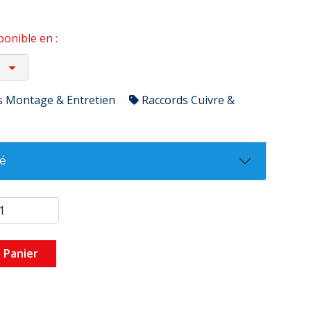
onible en :
s Montage & Entretien
Raccords Cuivre &
té
 Panier