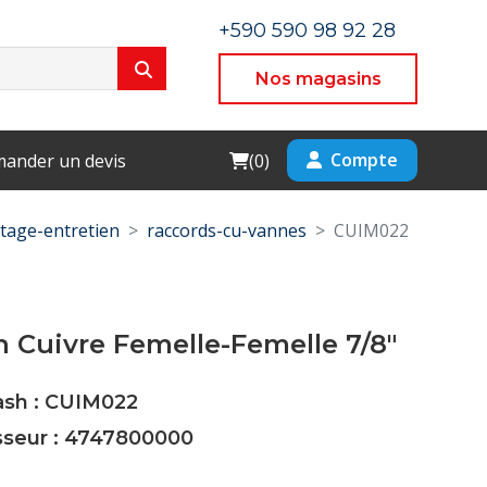
+590 590 98 92 28
Nos magasins
Cart
Compte
ander un devis
(
0
)
age-entretien
raccords-cu-vannes
CUIM022
Cuivre Femelle-Femelle 7/8"
ash : CUIM022
isseur : 4747800000