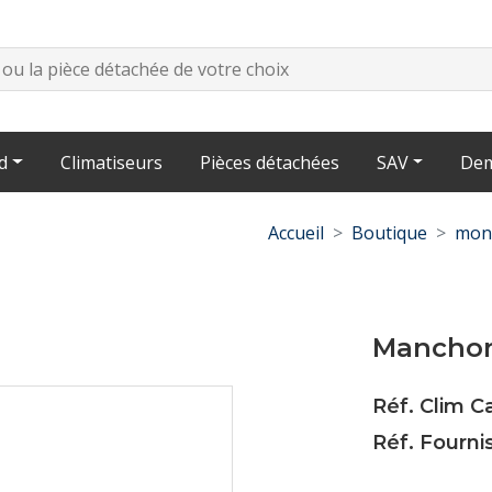
d
Climatiseurs
Pièces détachées
SAV
Dem
Accueil
Boutique
mont
Manchon 
Réf. Clim C
Réf. Fourn