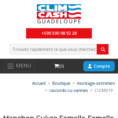
+590 590 98 92 28
MENU
Cart
Compte
(
0
)
Accueil
Boutique
montage-entretien
raccords-cu-vannes
CUIM019
Manchon Cuivre Femelle-Femelle