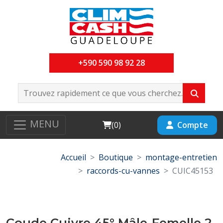
+590 590 98 92 28
MENU
Cart
Compte
(
0
)
Accueil
Boutique
montage-entretien
raccords-cu-vannes
CUIC45153
Coude Cuivre 45° Mâle-Femelle 2