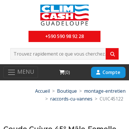
+590 590 98 92 28
MENU
Cart
Compte
(
0
)
Accueil
Boutique
montage-entretien
raccords-cu-vannes
CUIC45122
Coude Cuivre 45° Mâle-Femelle