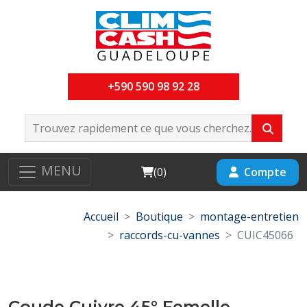
+590 590 98 92 28
MENU
Cart
Compte
(
0
)
Accueil
Boutique
montage-entretien
raccords-cu-vannes
CUIC45066
Coude Cuivre 45° Femelle-