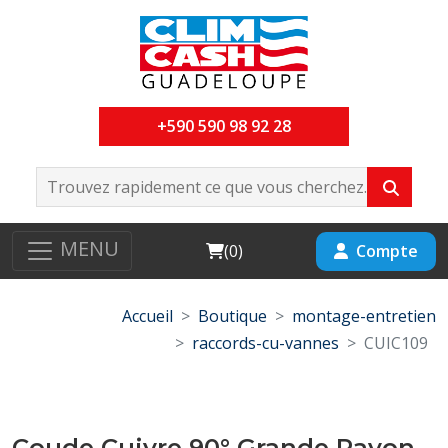
+590 590 98 92 28
MENU
Cart
Compte
(
0
)
Accueil
Boutique
montage-entretien
raccords-cu-vannes
CUIC109
Coude Cuivre 90° Grande Rayon