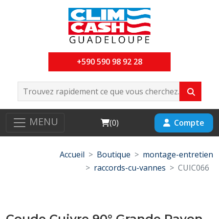
+590 590 98 92 28
MENU
Cart
Compte
(
0
)
Accueil
Boutique
montage-entretien
raccords-cu-vannes
CUIC066
Coude Cuivre 90° Grande Rayon