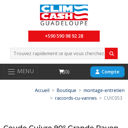
+590 590 98 92 28
MENU
Cart
Compte
(
0
)
Accueil
Boutique
montage-entretien
raccords-cu-vannes
CUIC053
Coude Cuivre 90° Grande Rayon