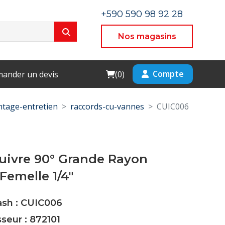
+590 590 98 92 28
Nos magasins
Cart
Compte
ander un devis
(
0
)
tage-entretien
raccords-cu-vannes
CUIC006
uivre 90° Grande Rayon
Femelle 1/4"
ash : CUIC006
sseur : 872101