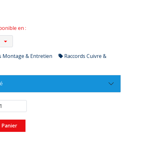
onible en :
s Montage & Entretien
Raccords Cuivre &
té
 Panier