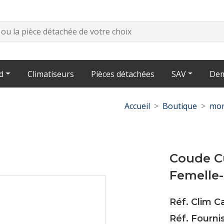
d
Climatiseurs
Pièces détachées
SAV
Dem
Accueil
Boutique
mon
Coude C
Femelle-
Réf. Clim C
Réf. Fourni