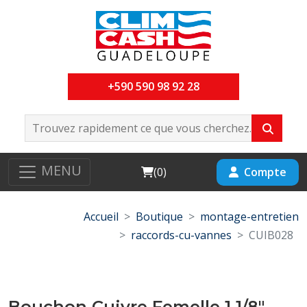
+590 590 98 92 28
MENU
Cart
Compte
(
0
)
Accueil
Boutique
montage-entretien
raccords-cu-vannes
CUIB028
Bouchon Cuivre Femelle 1 1/8"