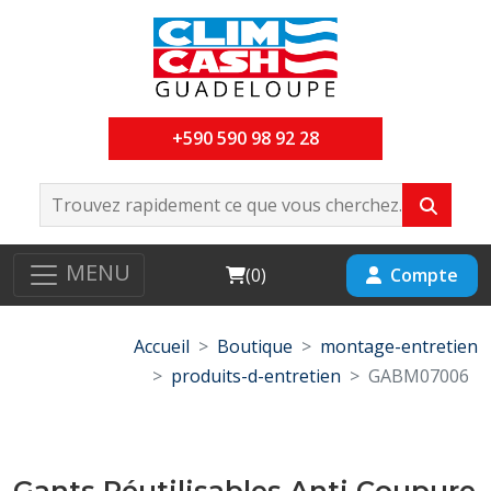
+590 590 98 92 28
MENU
Cart
Compte
(
0
)
Accueil
Boutique
montage-entretien
produits-d-entretien
GABM07006
Gants Réutilisables Anti Coupure