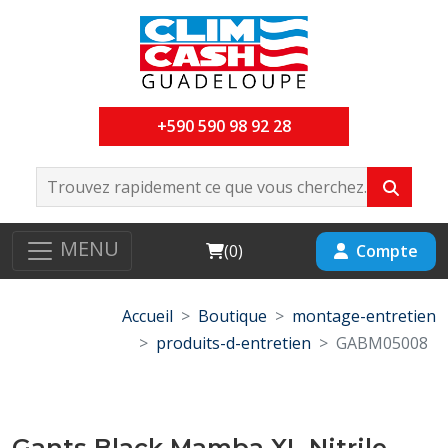
+590 590 98 92 28
MENU
Cart
Compte
(
0
)
Accueil
Boutique
montage-entretien
produits-d-entretien
GABM05008
Gants Black Mamba XL Nitrile