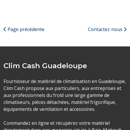
par les utilisateurs présentant des risques d’allergies ou
d’irritation de la peau, notamment lors de ports
prolongés. Une Alternative : Nos gants jetables nitrile
sont utilisés comme alternative au latex ou vinyl en cas
Page précédente
Contactez-nous
d'allergie et/ou de sensibilité à la protéine du
caoutchouc. Le nitrile est une bonne alternative car il est
élastique, très résistant, fiable et peut être utilisé
également dans les environnements de production
Clim Cash Guadeloupe
alimentaire. Nos gants disposent de notre finition grip
pour une meilleure manipulation et dextérité.
Fournisseur de matériel de climatisation en Guadeloupe,
Clim Cash propose aux particuliers, aux entreprises et
aux professionnels du froid une large gamme de
climatiseurs, pièces détachées, matériel frigorifique,
équipements de ventilation et accessoires.
Commandez en ligne et récupérez votre matériel