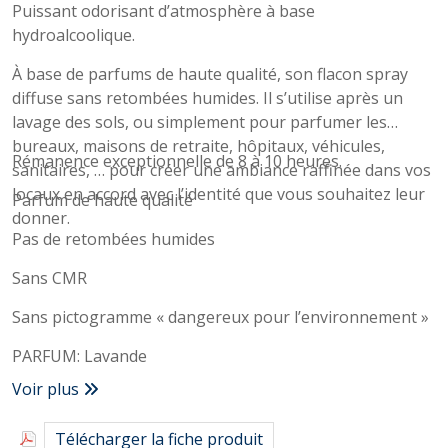
Puissant odorisant d’atmosphère à base
hydroalcoolique.
À base de parfums de haute qualité, son flacon spray
diffuse sans retombées humides. Il s’utilise après un
lavage des sols, ou simplement pour parfumer les
bureaux, maisons de retraite, hôpitaux, véhicules,
Rémanence exceptionnelle de 8 à 10 heures.
sanitaires, … pour créer une ambiance raffinée dans vos
locaux en accord avec l’identité que vous souhaitez leur
Parfum de haute qualité
donner.
Pas de retombées humides
Sans CMR
Sans pictogramme « dangereux pour l’environnement »
PARFUM: Lavande
Voir plus
Télécharger la fiche produit