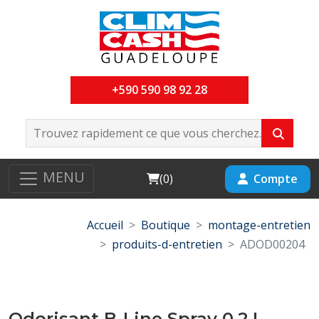
+590 590 98 92 28
MENU
Cart
Compte
(
0
)
Accueil
Boutique
montage-entretien
produits-d-entretien
ADOD00204
Odorisant B-Line Spray 0,2 L