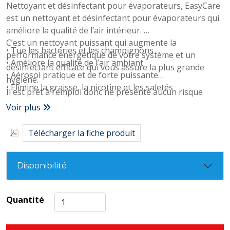
Nettoyant et désinfectant pour évaporateurs, EasyCare
est un nettoyant et désinfectant pour évaporateurs qui
améliore la qualité de l’air intérieur.
C’est un nettoyant puissant qui augmente la
• Tue les bactéries et les champignons
performance énergétique de votre système et un
• Améliore la qualité de l’air ambiant
désinfectant efficace qui vous assure la plus grande
• Aérosol pratique et de forte puissante
hygiène.
• Élimine la graisse, la nicotine et les saletés
Il est prêt à l’emploi donc ne présente aucun risque
d’erreur dans le dosage.
Voir plus
Télécharger la fiche produit
Disponibilité
Quantité