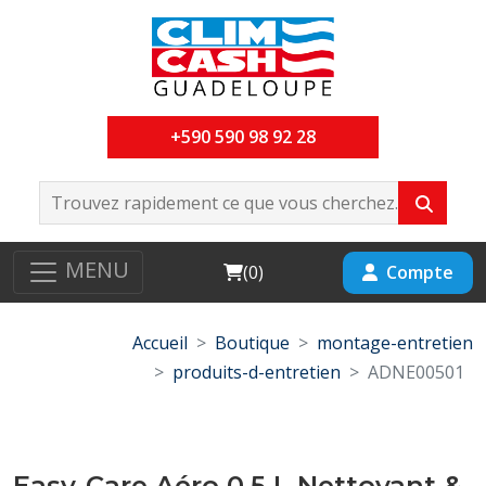
+590 590 98 92 28
MENU
Cart
Compte
(
0
)
Accueil
Boutique
montage-entretien
produits-d-entretien
ADNE00501
Easy-Care Aéro 0,5 L Nettoyant &