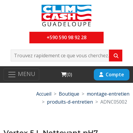
+590 590 98 92 28
MENU
Cart
Compte
(
0
)
Accueil
Boutique
montage-entretien
produits-d-entretien
ADNC05002
Vertex 5 L Nettoyant pH7