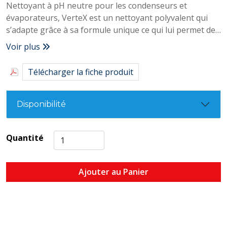
Nettoyant à pH neutre pour les condenseurs et
évaporateurs, VerteX est un nettoyant polyvalent qui
s’adapte grâce à sa formule unique ce qui lui permet de
changer son pH, soit basique, soit acide afin de mieux
Voir plus
combattre les différents types de saletés qui rentre en
son contact.
Télécharger la fiche produit
Disponibilité
Quantité
Ajouter au Panier