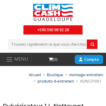
+590 590 98 92 28
MENU
Cart
Compte
(
0
)
Accueil
Boutique
montage-entretien
produits-d-entretien
ADNC01001
Pulvérisateur 1 L Nettoyant