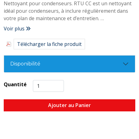
Nettoyant pour condenseurs. RTU CC est un nettoyant
idéal pour condenseurs, à inclure régulièrement dans
votre plan de maintenance et d’entretien.
Il élimine efficacement les types les plus courants de
Voir plus
saletés et de débris.
RTU est biodégradable et sans danger pour l’homme et
Télécharger la fiche produit
l’environnement.
Disponibilité
Quantité
Ajouter au Panier