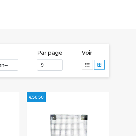
Par page
Voir
€56,50