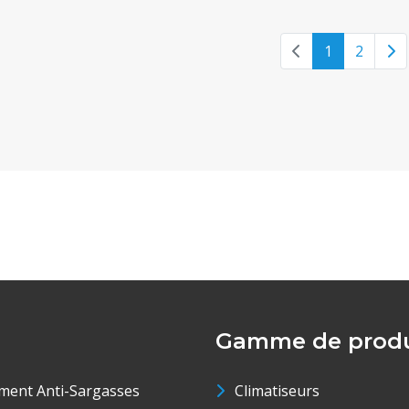
Previous page
N
1
2
Gamme de produ
ment Anti-Sargasses
Climatiseurs