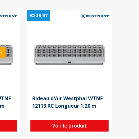
€239,97
S
WTNF-
Rideau d'Air Westphal WTNF-
 m
12113.RC Longueur 1,20 m
Voir le produit