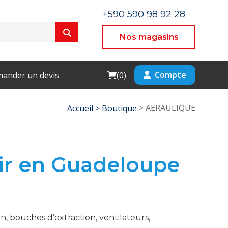
+590 590 98 92 28
Nos magasins
Cart
Compte
ander un devis
(
0
)
> AERAULIQUE
Accueil >
Boutique
’air en Guadeloupe
 bouches d’extraction, ventilateurs,