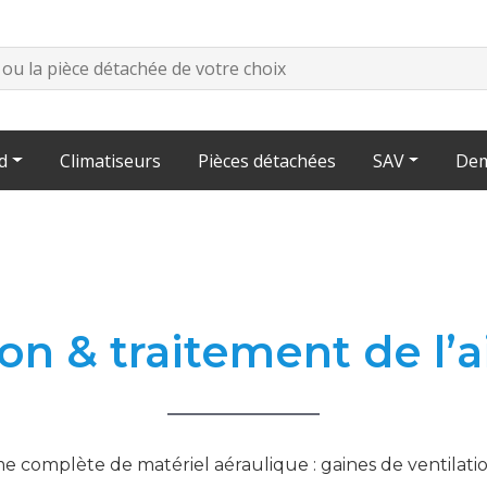
d
Climatiseurs
Pièces détachées
SAV
Dem
ion & traitement de l
mplète de matériel aéraulique : gaines de ventilation,