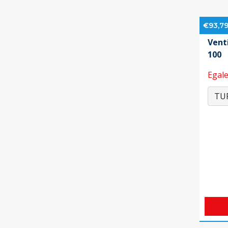
€93,7
Vent
100
Egale